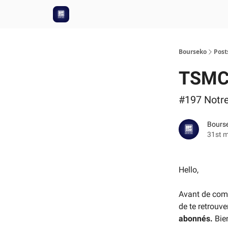
Bourseko
Post
TSMC 
#197 Notr
Bourse
31st 
Hello,
Avant de com
de te retrouve
abonnés.
Bien