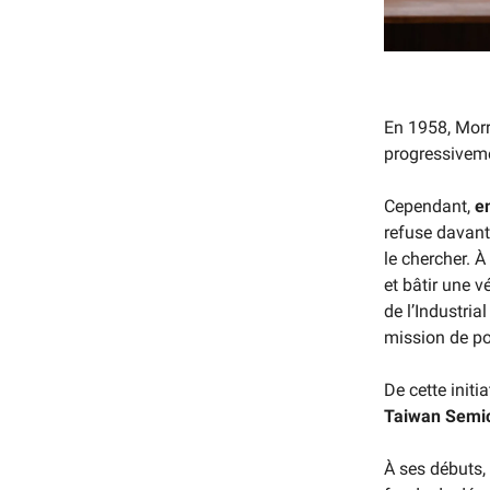
En 1958, Morr
progressiveme
Cependant,
en
refuse davant
le chercher. À
et bâtir une v
de l’Industri
mission de po
De cette initia
Taiwan Semi
À ses débuts,