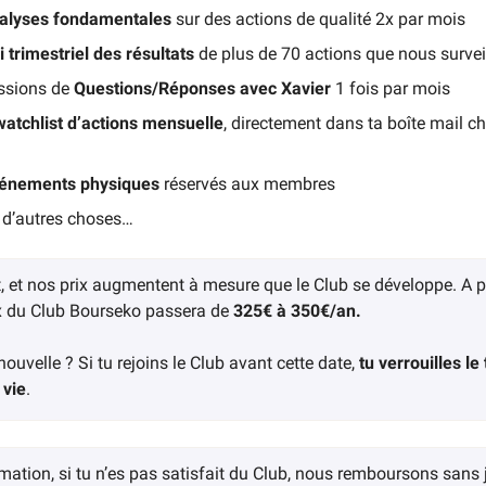
alyses fondamentales
sur des actions de qualité 2x par mois
i trimestriel des résultats
de plus de 70 actions que nous survei
ssions de
Questions/Réponses avec Xavier
1 fois par mois
watchlist d’actions mensuelle
, directement dans ta boîte mail c
énements physiques
réservés aux membres
n d’autres choses…
, et nos prix augmentent à mesure que le Club se développe. A p
rix du Club Bourseko passera de
325€ à 350€/an.
ouvelle ? Si tu rejoins le Club avant cette date,
tu verrouilles le 
 vie
.
mation, si tu n’es pas satisfait du Club, nous remboursons sans j