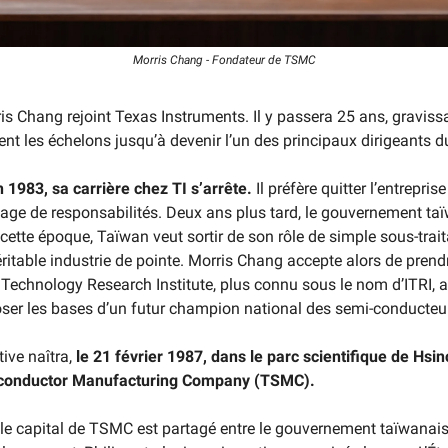
Morris Chang - Fondateur de TSMC
is Chang rejoint Texas Instruments. Il y passera 25 ans, graviss
nt les échelons jusqu’à devenir l’un des principaux dirigeants d
 1983, sa carrière chez TI s’arrête.
Il préfère quitter l’entreprise
age de responsabilités. Deux ans plus tard, le gouvernement taï
 cette époque, Taïwan veut sortir de son rôle de simple sous-trait
éritable industrie de pointe. Morris Chang accepte alors de prendr
al Technology Research Institute, plus connu sous le nom d’ITRI, 
ser les bases d’un futur champion national des semi-conducteu
tive naîtra,
le 21 février 1987, dans le parc scientifique de Hsin
conductor Manufacturing Company (TSMC).
 le capital de TSMC est partagé entre le gouvernement taïwanais