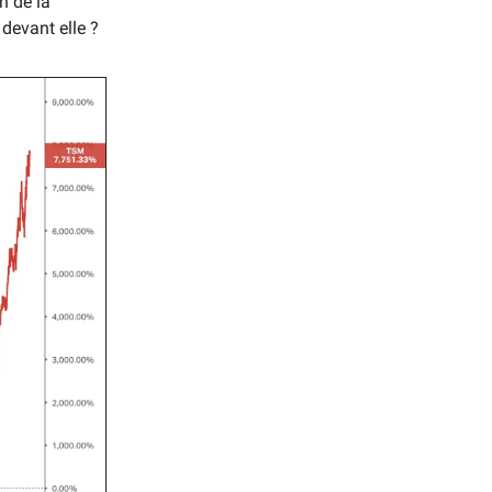
n de la
 devant elle ?