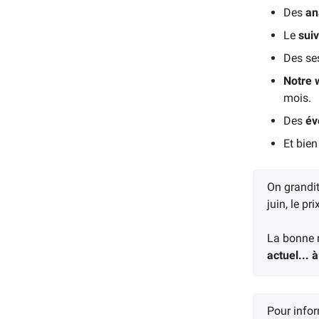
Des
an
Le
suiv
Des se
Notre 
mois.
Des
év
Et bie
On grandit
juin, le p
La bonne n
actuel... à
Pour infor