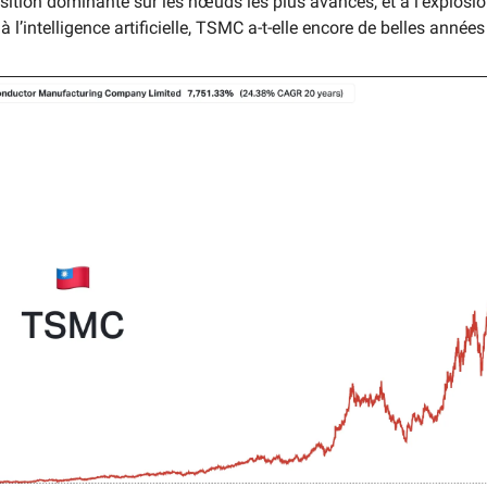
sition dominante sur les nœuds les plus avancés, et à l’explosio
 l’intelligence artificielle, TSMC a-t-elle encore de belles années