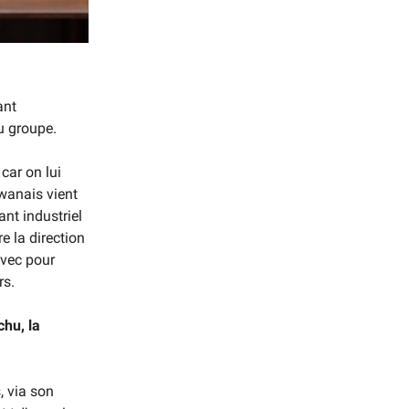
ant
u groupe.
 car on lui
wanais vient
ant industriel
e la direction
avec pour
rs.
chu, la
, via son