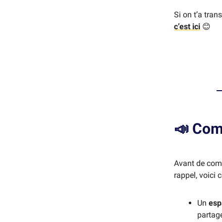
Si on t’a tran
c’est ici
😊
📣
Com
Avant de comm
rappel, voici 
Un
esp
partag