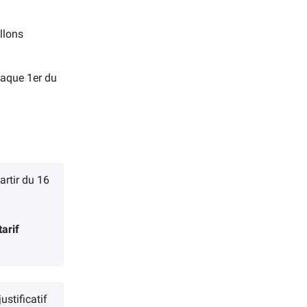
llons
haque 1er du
artir du 16
tarif
ustificatif