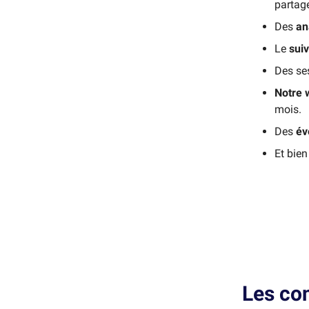
partag
Des
an
Le
suiv
Des se
Notre 
mois.
Des
év
Et bie
Les co