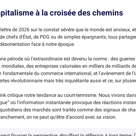
apitalisme à la croisée des chemins
lettre de 2026 sur le constat sévère que le monde est anxieux, et à
e de chefs d'État, de PDG ou de simples épargnants, tous partag
désorientation face à notre époque.
ne période où l'extraordinaire est devenu la norme : des guerres
mondiales, des entreprises valorisées en milliers de milliards de
n fondamentale du commerce international, et l'avènement de l'I
rtes révolutionnaire mais très inquiétante aussi et ce, sur plusie
Fink critique notre tendance au court-termisme. Nous vivons da
que”
où l'information instantanée provoque des réactions insta
uotidiens des marchés sont traités comme des signaux de ch
franchement, on ne peut qu’être d’accord avec sa vision.
peut fausser la perspective, étouffant la réflexion à long terme. [.