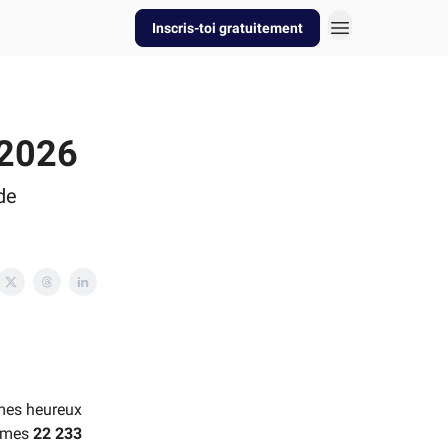
Inscris-toi gratuitement
 2026
de
mes heureux
mmes
22 233