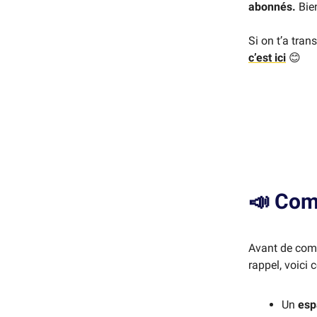
abonnés.
Bien
Si on t’a tran
c’est ici
😊
📣
Com
Avant de comm
rappel, voici 
Un
esp