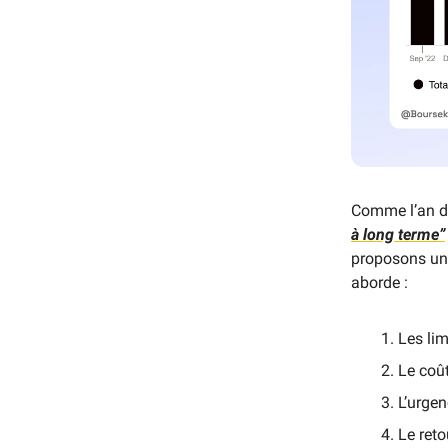
Comme l’an der
à long terme”
proposons u
aborde :
Les lim
Le coût
L’urge
Le ret