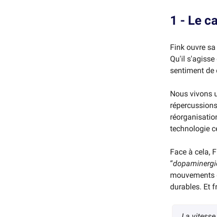
1 - Le c
Fink ouvre sa 
Qu'il s'agiss
sentiment de 
Nous vivons u
répercussions 
réorganisatio
technologie ce
Face à cela, 
“
dopaminergi
mouvements q
durables. Et 
La vitesse 