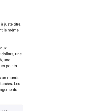
 juste titre.
ent le même
 aux
 dollars, une
A, une
urs points.
ns un monde
ntanées. Les
angements
..] Le