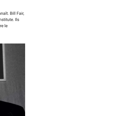
aît. Bill Fair,
titute. Ils
re le