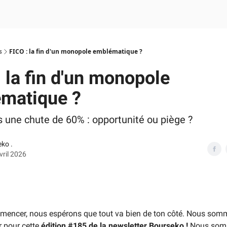
s
FICO : la fin d'un monopole emblématique ?
 la fin d'un monopole
́matique ?
 une chute de 60% : opportunité ou piège ?
ko .
vril 2026
mencer, nous espérons que tout va bien de ton côté. Nous som
r pour cette
édition #185 de la newsletter Bourseko !
Nous so