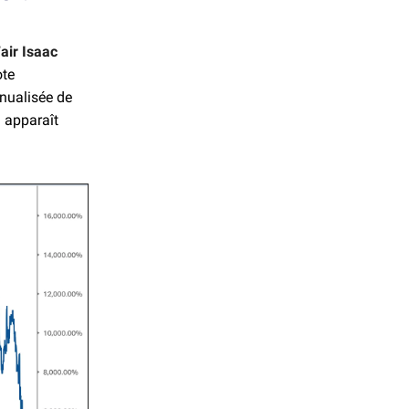
air Isaac
ote
nnualisée de
l apparaît