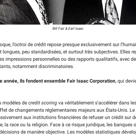
Bill Fair & Earl Isaac
oque, l’octroi de crédit repose presque exclusivement sur l’huma
 longues, peu standardisées, et surtout très subjectives. Elles r
es impressions personnelles ou des rapports qualitatifs, avec de
tants, notamment discriminatoires.
 année, ils fondent ensemble Fair Isaac Corporation
, qui dev
es modèles de
credit scoring
va véritablement s’accélérer dans le
effet de changements réglementaires majeurs aux États-Unis. Le 
essivement aux institutions financières de refuser un crédit sur d
 la race ou la religion. Face à ce risque juridique, les banques 
rs décisions de manière objective. Les modèles statistiques dével