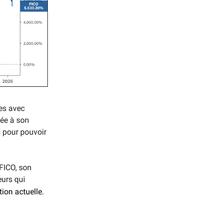
ces avec
mée à son
es pour pouvoir
 FICO, son
eurs qui
tion actuelle.