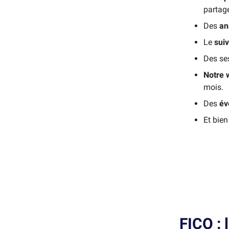
partag
Des
an
Le
suiv
Des se
Notre 
mois.
Des
év
Et bie
FICO : 