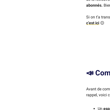
abonnés.
Bien
Si on t’a tran
c’est ici
😊
📣
Com
Avant de comm
rappel, voici 
Un
esp