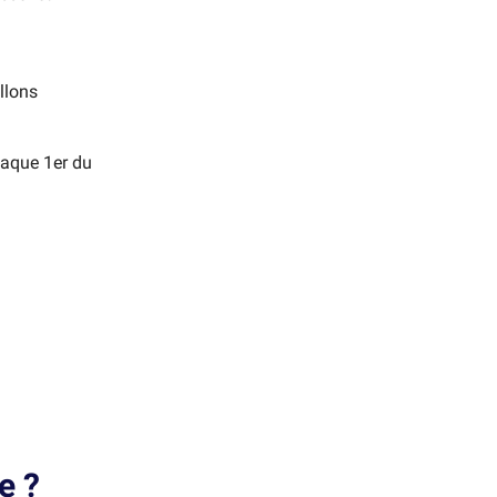
llons
haque 1er du
e ?