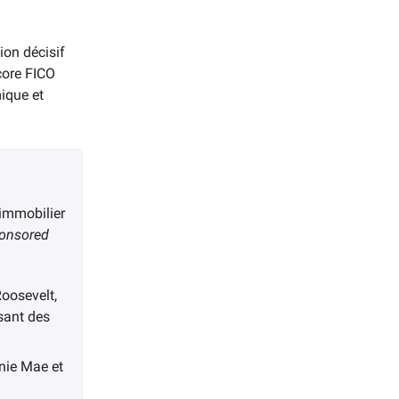
ion décisif
core FICO
ique et
 immobilier
onsored
oosevelt,
ssant des
nie Mae et