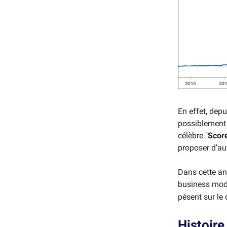
En effet, dep
possiblement 
célèbre "
Scor
proposer d’aut
Dans cette ana
business mode
pèsent sur le 
Histoire