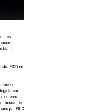
in. Les
eposent
s biais
iendra FICO en
s années
législateur
es critères
ont besoin de
oppés par FICO