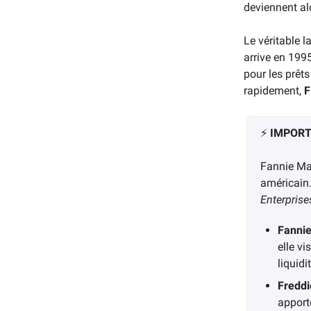
deviennent alo
Le véritable 
arrive en 199
pour les prêt
rapidement,
F
⚡️
IMPOR
Fannie Mae
américain.
Enterprise
Fanni
elle v
liquid
Freddi
apport