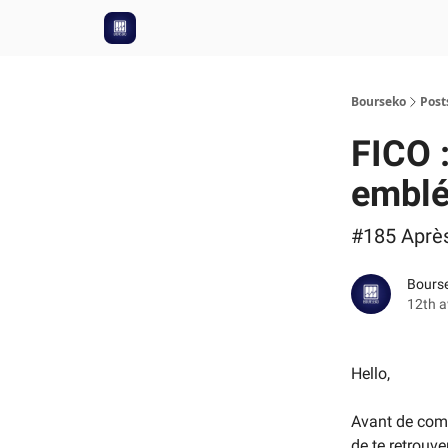
Bourseko
Post
FICO :
emble
#185 Après
Bourse
12th a
Hello,
Avant de com
de te retrouve