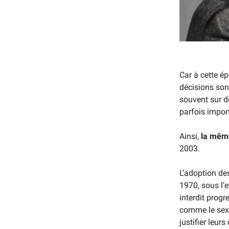
Car à cette ép
décisions sont
souvent sur d
parfois impor
Ainsi,
la même
2003.
L’adoption d
1970, sous l’
interdit progr
comme le sexe,
justifier leu