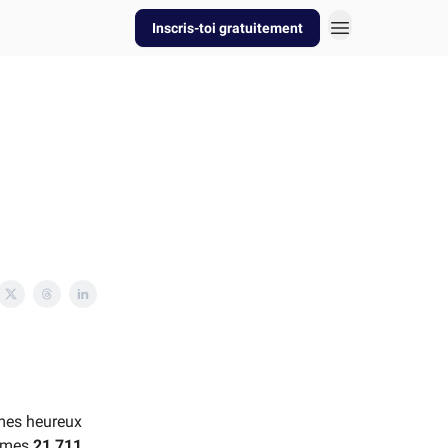
Inscris-toi gratuitement
mes heureux
mmes
21 711