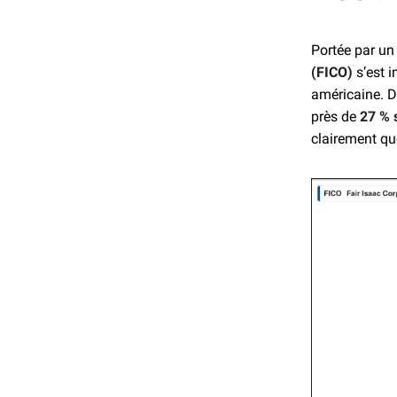
Portée par u
(FICO)
s’est i
américaine. D
près de
27 % 
clairement que